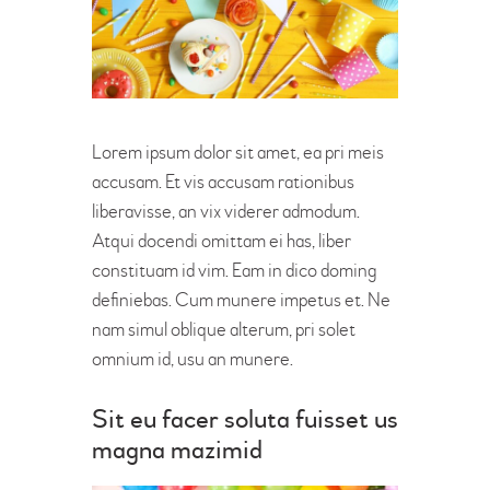
FRANCHISE FORM
Lorem ipsum dolor sit amet, ea pri meis
accusam. Et vis accusam rationibus
liberavisse, an vix viderer admodum.
Atqui docendi omittam ei has, liber
constituam id vim. Eam in dico doming
definiebas. Cum munere impetus et. Ne
nam simul oblique alterum, pri solet
omnium id, usu an munere.
Sit eu facer soluta fuisset us
magna mazimid