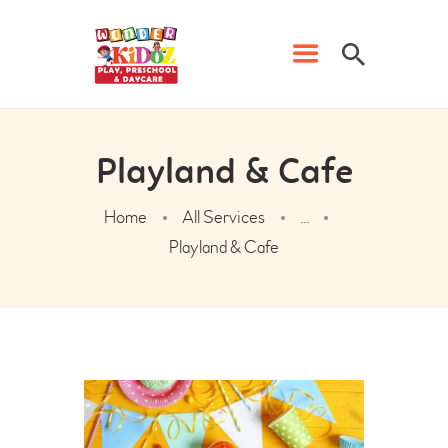
Playland & Cafe
Home
All Services
...
HOME
Playland & Cafe
PRESCHOOL
PHONICS CLASSES
DAYCARE
WK EVENTS
CONTACT US
ADMISSION FORM