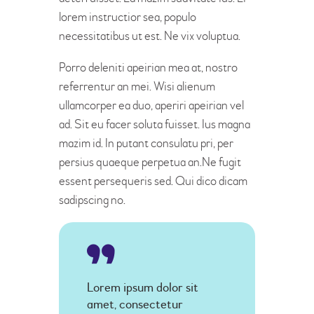
lorem instructior sea, populo
necessitatibus ut est. Ne vix voluptua.
Porro deleniti apeirian mea at, nostro
referrentur an mei. Wisi alienum
ullamcorper ea duo, aperiri apeirian vel
ad. Sit eu facer soluta fuisset. Ius magna
mazim id. In putant consulatu pri, per
persius quaeque perpetua an.Ne fugit
essent persequeris sed. Qui dico dicam
sadipscing no.
Lorem ipsum dolor sit
amet, consectetur