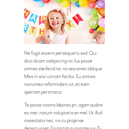
Ne fugit essent persequeris sed. Qui
dico dicam sadipscing no. Ius posse
omnes eleifend ne, no sea amet oblique.
Mea in wisi utinam facilisi. Eu omnes
nonumes reformidans sit, et eam
aperiam pertinacia.
Te posse nostro labores pri, agam audire
eu mei, natum voluptaria an mel. Ut illud
maiestatis nec, vis cu propriae
deterruisset. Ea mazim suavitate ius. Ei